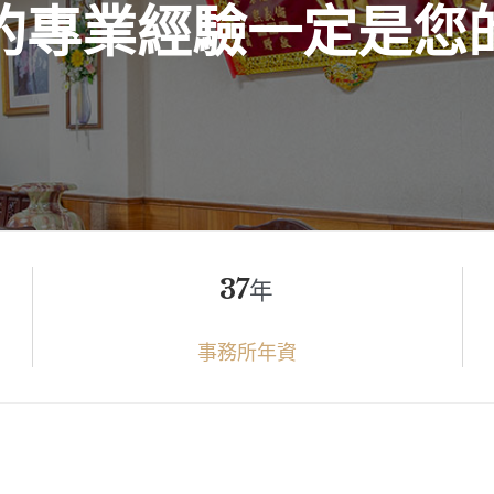
的
專
業
經
驗
一
定
是
您
37
年
事務所年資