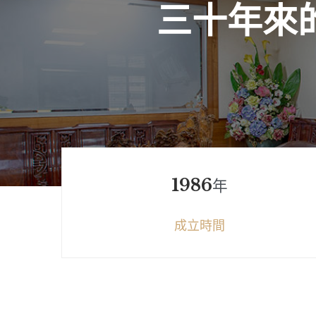
三
十
年
來
1986
年
成立時間