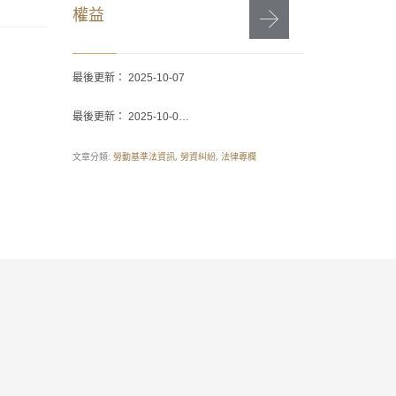
權益
最後更新： 2025-10-07
2025-01-15
最後更新： 2025-10-0…
權益保障
文章分類:
,
,
勞動基準法資訊
勞資糾紛
法律專欄
行是什麼
次解答
最後更新： 202
最後更新： 20
文章分類:
民事