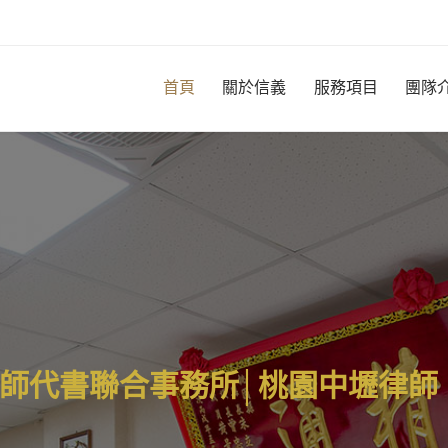
首頁
關於信義
服務項目
團隊
師
代
書
聯
合
事
務
所
│
桃
園
中
壢
律
師