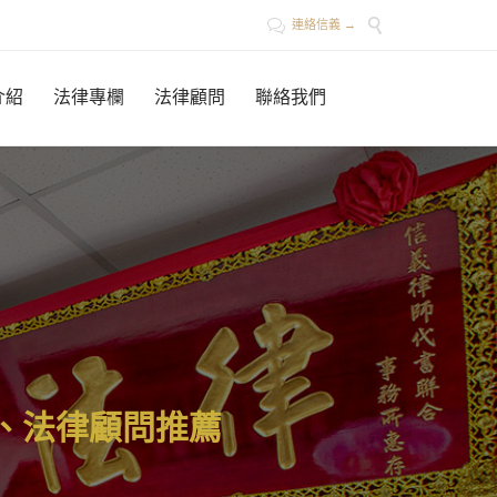


連絡信義 →
Skip
介紹
法律專欄
法律顧問
聯絡我們
to
content
、
法
律
顧
問
推
薦