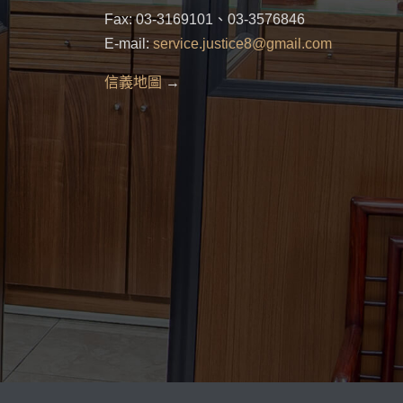
Fax: 03-3169101、03-3576846
E-mail:
service.justice8@gmail.com
信義地圖
→