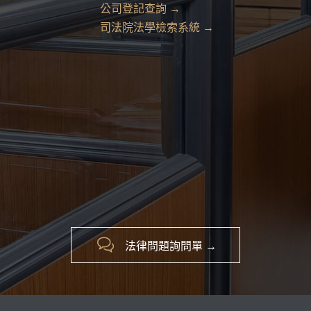
公司登記查詢 →
司法院法學檢索系統 →

法律問題詢問單 →